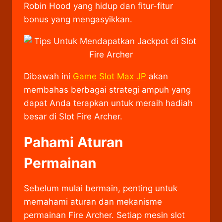
Robin Hood yang hidup dan fitur-fitur
bonus yang mengasyikkan.
Dibawah ini
Game Slot Max JP
akan
membahas berbagai strategi ampuh yang
dapat Anda terapkan untuk meraih hadiah
besar di Slot Fire Archer.
Pahami Aturan
Permainan
Sebelum mulai bermain, penting untuk
memahami aturan dan mekanisme
permainan Fire Archer. Setiap mesin slot