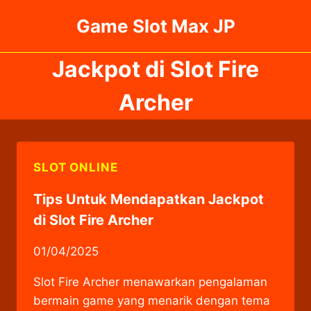
Skip
Game Slot Max JP
to
content
Jackpot di Slot Fire
Archer
SLOT ONLINE
Tips Untuk Mendapatkan Jackpot
di Slot Fire Archer
01/04/2025
Slot Fire Archer menawarkan pengalaman
bermain game yang menarik dengan tema