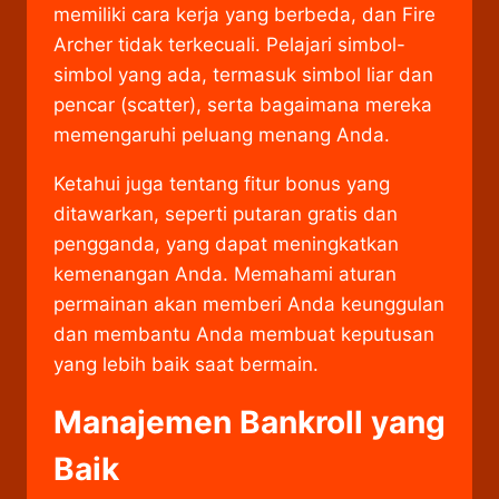
memiliki cara kerja yang berbeda, dan Fire
Archer tidak terkecuali. Pelajari simbol-
simbol yang ada, termasuk simbol liar dan
pencar (scatter), serta bagaimana mereka
memengaruhi peluang menang Anda.
Ketahui juga tentang fitur bonus yang
ditawarkan, seperti putaran gratis dan
pengganda, yang dapat meningkatkan
kemenangan Anda. Memahami aturan
permainan akan memberi Anda keunggulan
dan membantu Anda membuat keputusan
yang lebih baik saat bermain.
Manajemen Bankroll yang
Baik