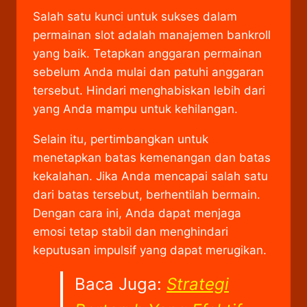
Salah satu kunci untuk sukses dalam
permainan slot adalah manajemen bankroll
yang baik. Tetapkan anggaran permainan
sebelum Anda mulai dan patuhi anggaran
tersebut. Hindari menghabiskan lebih dari
yang Anda mampu untuk kehilangan.
Selain itu, pertimbangkan untuk
menetapkan batas kemenangan dan batas
kekalahan. Jika Anda mencapai salah satu
dari batas tersebut, berhentilah bermain.
Dengan cara ini, Anda dapat menjaga
emosi tetap stabil dan menghindari
keputusan impulsif yang dapat merugikan.
Baca Juga:
Strategi