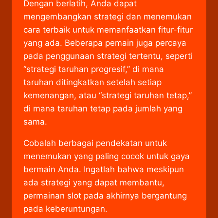
Dengan berlatih, Anda dapat
mengembangkan strategi dan menemukan
cara terbaik untuk memanfaatkan fitur-fitur
yang ada. Beberapa pemain juga percaya
pada penggunaan strategi tertentu, seperti
“strategi taruhan progresif,” di mana
taruhan ditingkatkan setelah setiap
kemenangan, atau “strategi taruhan tetap,”
di mana taruhan tetap pada jumlah yang
sama.
Cobalah berbagai pendekatan untuk
menemukan yang paling cocok untuk gaya
bermain Anda. Ingatlah bahwa meskipun
ada strategi yang dapat membantu,
permainan slot pada akhirnya bergantung
pada keberuntungan.