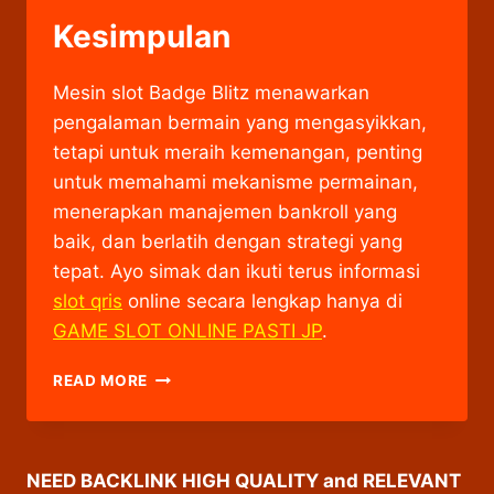
Kesimpulan
Mesin slot Badge Blitz menawarkan
pengalaman bermain yang mengasyikkan,
tetapi untuk meraih kemenangan, penting
untuk memahami mekanisme permainan,
menerapkan manajemen bankroll yang
baik, dan berlatih dengan strategi yang
tepat. Ayo simak dan ikuti terus informasi
slot qris
online secara lengkap hanya di
GAME SLOT ONLINE PASTI JP
.
RAHASIA
READ MORE
KEMENANGAN
DI
MESIN
SLOT
NEED BACKLINK HIGH QUALITY and RELEVANT
BADGE