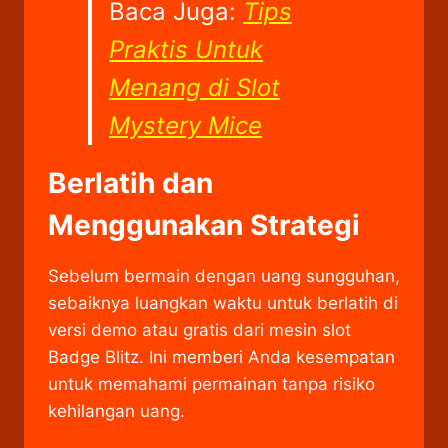
Baca Juga:
Tips
Praktis Untuk
Menang di Slot
Mystery Mice
Berlatih dan
Menggunakan Strategi
Sebelum bermain dengan uang sungguhan,
sebaiknya luangkan waktu untuk berlatih di
versi demo atau gratis dari mesin slot
Badge Blitz. Ini memberi Anda kesempatan
untuk memahami permainan tanpa risiko
kehilangan uang.