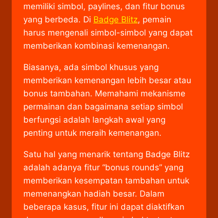
memiliki simbol, paylines, dan fitur bonus
yang berbeda. Di
Badge Blitz
, pemain
harus mengenali simbol-simbol yang dapat
memberikan kombinasi kemenangan.
Biasanya, ada simbol khusus yang
memberikan kemenangan lebih besar atau
bonus tambahan. Memahami mekanisme
permainan dan bagaimana setiap simbol
berfungsi adalah langkah awal yang
penting untuk meraih kemenangan.
Satu hal yang menarik tentang Badge Blitz
adalah adanya fitur “bonus rounds” yang
memberikan kesempatan tambahan untuk
memenangkan hadiah besar. Dalam
beberapa kasus, fitur ini dapat diaktifkan