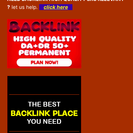
DI
?
let us help.
click here
SLOT
DIVINE
FORTUNE