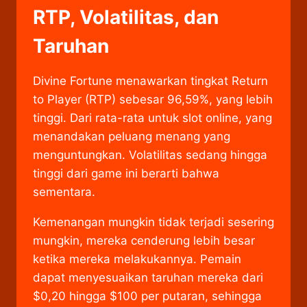
RTP, Volatilitas, dan
Taruhan
Divine Fortune menawarkan tingkat Return
to Player (RTP) sebesar 96,59%, yang lebih
tinggi. Dari rata-rata untuk slot online, yang
menandakan peluang menang yang
menguntungkan. Volatilitas sedang hingga
tinggi dari game ini berarti bahwa
sementara.
Kemenangan mungkin tidak terjadi sesering
mungkin, mereka cenderung lebih besar
ketika mereka melakukannya. Pemain
dapat menyesuaikan taruhan mereka dari
$0,20 hingga $100 per putaran, sehingga