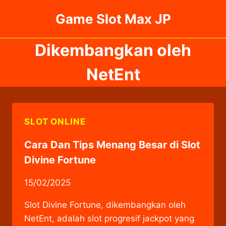
Skip
Game Slot Max JP
to
content
Dikembangkan oleh
NetEnt
SLOT ONLINE
Cara Dan Tips Menang Besar di Slot
Divine Fortune
15/02/2025
Slot Divine Fortune, dikembangkan oleh
NetEnt, adalah slot progresif jackpot yang