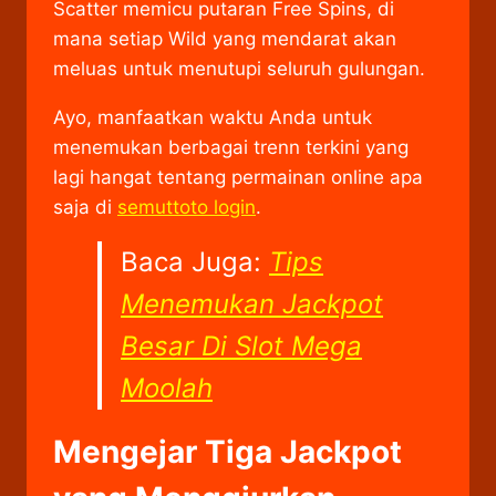
Scatter memicu putaran Free Spins, di
mana setiap Wild yang mendarat akan
meluas untuk menutupi seluruh gulungan.
Ayo, manfaatkan waktu Anda untuk
menemukan berbagai trenn terkini yang
lagi hangat tentang permainan online apa
saja di
semuttoto login
.
Baca Juga:
Tips
Menemukan Jackpot
Besar Di Slot Mega
Moolah
Mengejar Tiga Jackpot