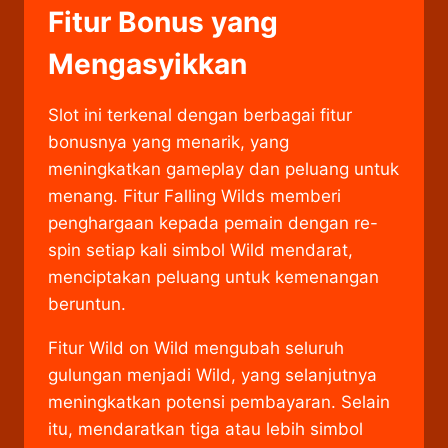
Fitur Bonus yang
Mengasyikkan
Slot ini terkenal dengan berbagai fitur
bonusnya yang menarik, yang
meningkatkan gameplay dan peluang untuk
menang. Fitur Falling Wilds memberi
penghargaan kepada pemain dengan re-
spin setiap kali simbol Wild mendarat,
menciptakan peluang untuk kemenangan
beruntun.
Fitur Wild on Wild mengubah seluruh
gulungan menjadi Wild, yang selanjutnya
meningkatkan potensi pembayaran. Selain
itu, mendaratkan tiga atau lebih simbol