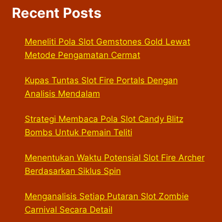
Recent Posts
Meneliti Pola Slot Gemstones Gold Lewat
Metode Pengamatan Cermat
Kupas Tuntas Slot Fire Portals Dengan
Analisis Mendalam
Strategi Membaca Pola Slot Candy Blitz
Bombs Untuk Pemain Teliti
Menentukan Waktu Potensial Slot Fire Archer
Berdasarkan Siklus Spin
Menganalisis Setiap Putaran Slot Zombie
Carnival Secara Detail