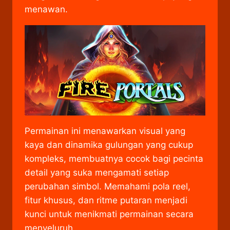
menawan.
Permainan ini menawarkan visual yang
kaya dan dinamika gulungan yang cukup
kompleks, membuatnya cocok bagi pecinta
detail yang suka mengamati setiap
perubahan simbol. Memahami pola reel,
fitur khusus, dan ritme putaran menjadi
kunci untuk menikmati permainan secara
menyeluruh.