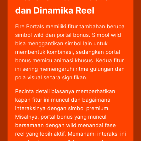
dan Dinamika Reel
Fire Portals memiliki fitur tambahan berupa
simbol wild dan portal bonus. Simbol wild
bisa menggantikan simbol lain untuk
membentuk kombinasi, sedangkan portal
bonus memicu animasi khusus. Kedua fitur
ini sering memengaruhi ritme gulungan dan
pola visual secara signifikan.
Pecinta detail biasanya memperhatikan
kapan fitur ini muncul dan bagaimana
interaksinya dengan simbol premium.
Misalnya, portal bonus yang muncul
bersamaan dengan wild menandai fase
reel yang lebih aktif. Memahami interaksi ini