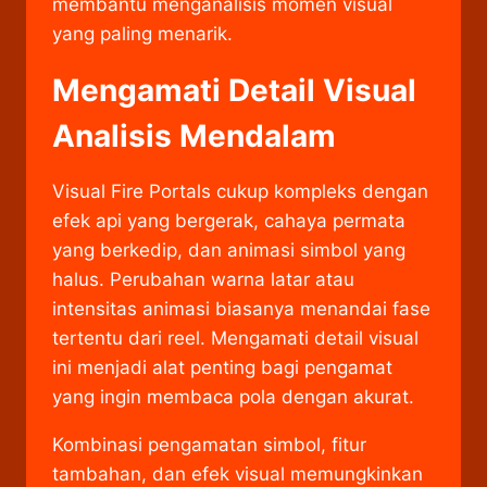
membantu menganalisis momen visual
yang paling menarik.
Mengamati Detail Visual
Analisis Mendalam
Visual Fire Portals cukup kompleks dengan
efek api yang bergerak, cahaya permata
yang berkedip, dan animasi simbol yang
halus. Perubahan warna latar atau
intensitas animasi biasanya menandai fase
tertentu dari reel. Mengamati detail visual
ini menjadi alat penting bagi pengamat
yang ingin membaca pola dengan akurat.
Kombinasi pengamatan simbol, fitur
tambahan, dan efek visual memungkinkan