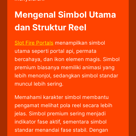
Mengenal Simbol Utama
dan Struktur Reel
Slot Fire Portals
menampilkan simbol
utama seperti portal api, permata
bercahaya, dan ikon elemen magis. Simbol
premium biasanya memiliki animasi yang
lebih menonjol, sedangkan simbol standar
muncul lebih sering.
Memahami karakter simbol membantu
pengamat melihat pola reel secara lebih
jelas. Simbol premium sering menjadi
indikator fase aktif, sementara simbol
standar menandai fase stabil. Dengan