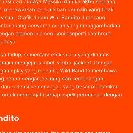
pirasi dari budaya Meksiko dan karakter seorang
ini menawarkan pengalaman bermain yang tidak
visual. Grafik dalam Wild Bandito dirancang
tar belakang berwarna cerah yang menggambarkan
engan elemen-elemen ikonik seperti sombrero,
budaya.
asa hidup, sementara efek suara yang dinamis
main mengejar simbol-simbol jackpot. Dengan
 gameplay yang menarik, Wild Bandito membawa
ang penuh dengan peluang dan kemenangan.
k dan potensi kemenangan yang besar menjadikan
 untuk menjelajahi setiap aspek permainan dengan
ndito