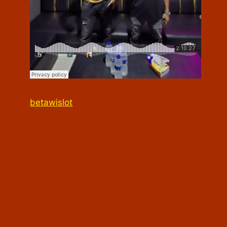
betawislot