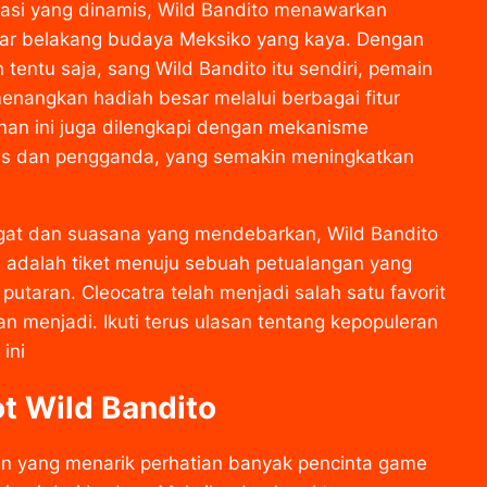
si yang dinamis, Wild Bandito menawarkan
tar belakang budaya Meksiko yang kaya. Dengan
n tentu saja, sang Wild Bandito itu sendiri, pemain
nangkan hadiah besar melalui berbagai fitur
nan ini juga dilengkapi dengan mekanisme
atis dan pengganda, yang semakin meningkatkan
at dan suasana yang mendebarkan, Wild Bandito
a adalah tiket menuju sebuah petualangan yang
utaran. Cleocatra telah menjadi salah satu favorit
an menjadi. Ikuti terus ulasan tentang kepopuleran
ini
ot Wild Bandito
nan yang menarik perhatian banyak pencinta game