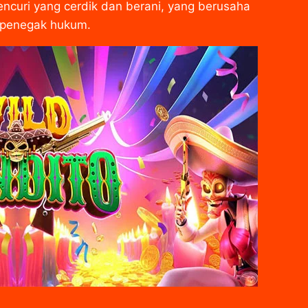
curi yang cerdik dan berani, yang berusaha
a penegak hukum.