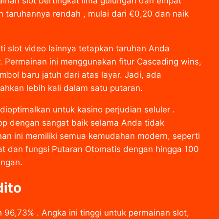
inan slot bertingkat lima gulungan dan empat
 taruhannya rendah , mulai dari €0,20 dan naik
 slot video lainnya tetapkan taruhan Anda
ar. Permainan ini menggunakan fitur Cascading wins,
ol baru jatuh dari atas layar. Jadi, ada
hkan lebih kali dalam satu putaran.
 dioptimalkan untuk kasino perjudian seluler .
p dengan sangat baik selama Anda tidak
inan ini memiliki semua kemudahan modern, seperti
t dan fungsi Putaran Otomatis dengan hingga 100
angan.
dito
96,73% . Angka ini tinggi untuk permainan slot,