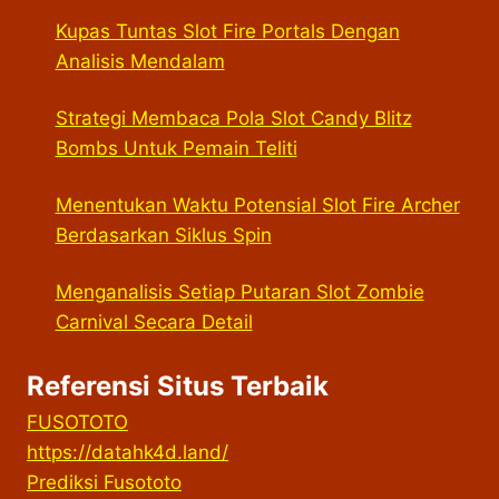
Kupas Tuntas Slot Fire Portals Dengan
Analisis Mendalam
Strategi Membaca Pola Slot Candy Blitz
Bombs Untuk Pemain Teliti
Menentukan Waktu Potensial Slot Fire Archer
Berdasarkan Siklus Spin
Menganalisis Setiap Putaran Slot Zombie
Carnival Secara Detail
Referensi Situs Terbaik
FUSOTOTO
https://datahk4d.land/
Prediksi Fusototo