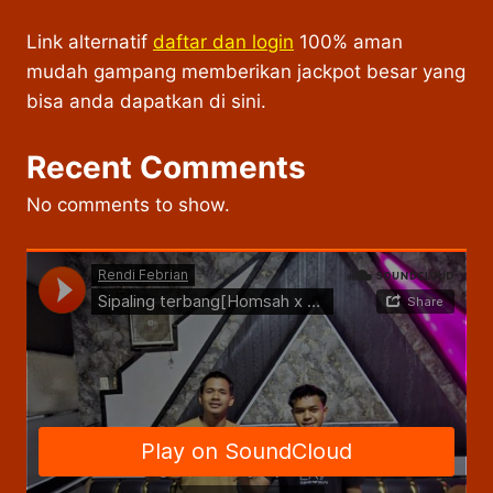
Link alternatif
daftar dan login
100% aman
mudah gampang memberikan jackpot besar yang
bisa anda dapatkan di sini.
Recent Comments
No comments to show.