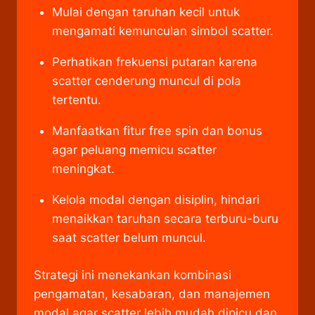
Mulai dengan taruhan kecil untuk
mengamati kemunculan simbol scatter.
Perhatikan frekuensi putaran karena
scatter cenderung muncul di pola
tertentu.
Manfaatkan fitur free spin dan bonus
agar peluang memicu scatter
meningkat.
Kelola modal dengan disiplin, hindari
menaikkan taruhan secara terburu-buru
saat scatter belum muncul.
Strategi ini menekankan kombinasi
pengamatan, kesabaran, dan manajemen
modal agar scatter lebih mudah dipicu dan