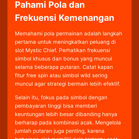
Pahami Pola dan
Frekuensi Kemenangan
Memahami pola permainan adalah langkah
pertama untuk meningkatkan peluang di
slot Mystic Chief. Perhatikan frekuensi
simbol khusus dan bonus yang muncul
selama beberapa putaran. Catat kapan
fitur free spin atau simbol wild sering
muncul agar strategi bermain lebih efektif.
Selain itu, fokus pada simbol dengan
pembayaran tinggi bisa memberi
keuntungan lebih besar dibanding hanya
berharap pada kombinasi acak. Mengelola
jumlah putaran juga penting, karena