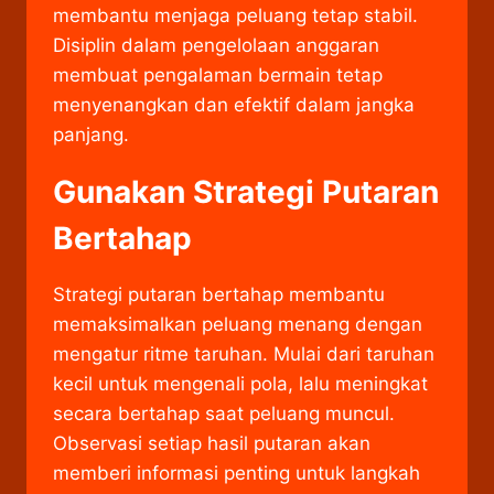
membantu menjaga peluang tetap stabil.
Disiplin dalam pengelolaan anggaran
membuat pengalaman bermain tetap
menyenangkan dan efektif dalam jangka
panjang.
Gunakan Strategi Putaran
Bertahap
Strategi putaran bertahap membantu
memaksimalkan peluang menang dengan
mengatur ritme taruhan. Mulai dari taruhan
kecil untuk mengenali pola, lalu meningkat
secara bertahap saat peluang muncul.
Observasi setiap hasil putaran akan
memberi informasi penting untuk langkah