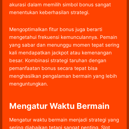
akurasi dalam memilih simbol bonus sangat
menentukan keberhasilan strategi.
Mengoptimalkan fitur bonus juga berarti
mengetahui frekuensi kemunculannya. Pemain
yang sabar dan menunggu momen tepat sering
kali mendapatkan jackpot atau kemenangan
besar. Kombinasi strategi taruhan dengan
pemanfaatan bonus secara tepat bisa
menghasilkan pengalaman bermain yang lebih
menguntungkan.
Mengatur Waktu Bermain
Mengatur waktu bermain menjadi strategi yang
sering diabaikan tetapi sangat penting. Slot