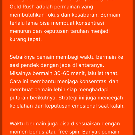
Gold Rush adalah permainan yang
membutuhkan fokus dan kesabaran. Bermain
terlalu lama bisa membuat konsentrasi
menurun dan keputusan taruhan menjadi
kurang tepat.
Sebaiknya pemain membagi waktu bermain ke
sesi pendek dengan jeda di antaranya.
Misalnya bermain 30-60 menit, lalu istirahat.
Cara ini membantu menjaga konsentrasi dan
membuat pemain lebih siap menghadapi
putaran berikutnya. Strategi ini juga mencegah
kelelahan dan keputusan emosional saat kalah.
Waktu bermain juga bisa disesuaikan dengan
momen bonus atau free spin. Banyak pemain