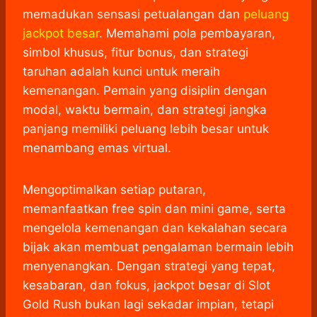
memadukan sensasi petualangan dan
peluang
jackpot besar
. Memahami pola pembayaran,
simbol khusus, fitur bonus, dan strategi
taruhan adalah kunci untuk meraih
kemenangan. Pemain yang disiplin dengan
modal, waktu bermain, dan strategi jangka
panjang memiliki peluang lebih besar untuk
menambang emas virtual.
Mengoptimalkan setiap putaran,
memanfaatkan free spin dan mini game, serta
mengelola kemenangan dan kekalahan secara
bijak akan membuat pengalaman bermain lebih
menyenangkan. Dengan strategi yang tepat,
kesabaran, dan fokus, jackpot besar di Slot
Gold Rush bukan lagi sekadar impian, tetapi