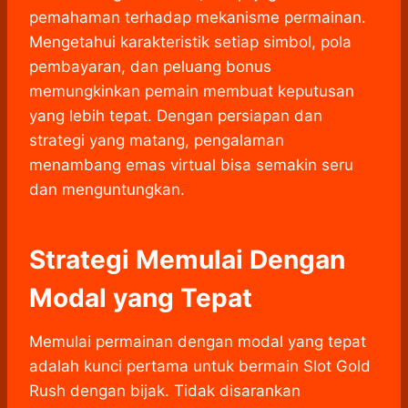
pemahaman terhadap mekanisme permainan.
Mengetahui karakteristik setiap simbol, pola
pembayaran, dan peluang bonus
memungkinkan pemain membuat keputusan
yang lebih tepat. Dengan persiapan dan
strategi yang matang, pengalaman
menambang emas virtual bisa semakin seru
dan menguntungkan.
Strategi Memulai Dengan
Modal yang Tepat
Memulai permainan dengan modal yang tepat
adalah kunci pertama untuk bermain Slot Gold
Rush dengan bijak. Tidak disarankan