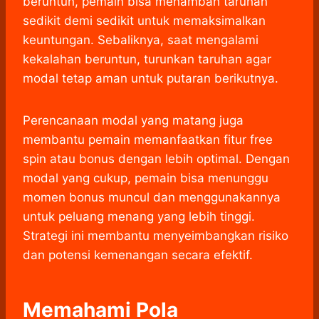
beruntun, pemain bisa menambah taruhan
sedikit demi sedikit untuk memaksimalkan
keuntungan. Sebaliknya, saat mengalami
kekalahan beruntun, turunkan taruhan agar
modal tetap aman untuk putaran berikutnya.
Perencanaan modal yang matang juga
membantu pemain memanfaatkan fitur free
spin atau bonus dengan lebih optimal. Dengan
modal yang cukup, pemain bisa menunggu
momen bonus muncul dan menggunakannya
untuk peluang menang yang lebih tinggi.
Strategi ini membantu menyeimbangkan risiko
dan potensi kemenangan secara efektif.
Memahami Pola