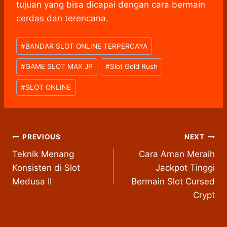
tujuan yang bisa dicapai dengan cara bermain
cerdas dan terencana.
Post
#
BANDAR SLOT ONLINE TERPERCAYA
Tags:
#
GAME SLOT MAX JP
#
Slot Gold Rush
#
SLOT ONLINE
Post
PREVIOUS
NEXT
Teknik Menang
Cara Aman Meraih
navigation
Konsisten di Slot
Jackpot Tinggi
Medusa II
Bermain Slot Cursed
Crypt