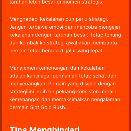
taruhan lebih besar di momen strategis.
Menghadapi kekalahan pun perlu strategi.
Jangan terbawa emosi dan mencoba mengejar
kekalahan dengan taruhan besar. Tetap tenang
dan kembali ke strategi awal akan membantu
pemain tetap berada di jalur yang tepat.
Manajemen kemenangan dan kekalahan
adalah kunci agar permainan tetap sehat dan
menyenangkan. Pemain yang disiplin dengan
strategi ini lebih berpeluang konsisten meraih
kemenangan dan memaksimalkan pengalaman
bermain Slot Gold Rush.
Tips Menghindari