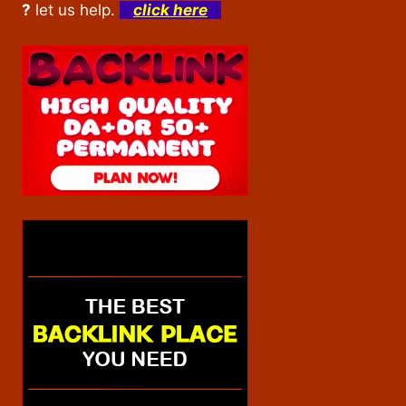
?
let us help.
click here