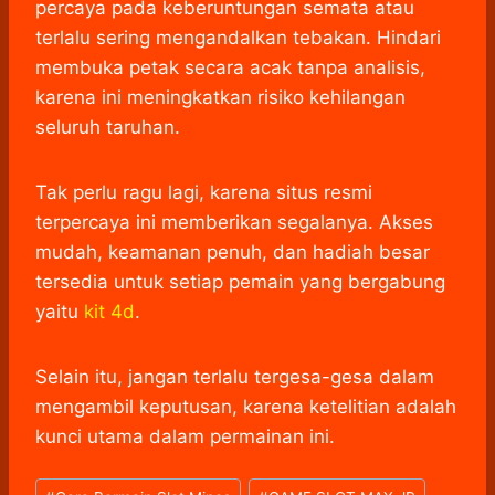
percaya pada keberuntungan semata atau
terlalu sering mengandalkan tebakan. Hindari
membuka petak secara acak tanpa analisis,
karena ini meningkatkan risiko kehilangan
seluruh taruhan.
Tak perlu ragu lagi, karena situs resmi
terpercaya ini memberikan segalanya. Akses
mudah, keamanan penuh, dan hadiah besar
tersedia untuk setiap pemain yang bergabung
yaitu
kit 4d
.
Selain itu, jangan terlalu tergesa-gesa dalam
mengambil keputusan, karena ketelitian adalah
kunci utama dalam permainan ini.
Post