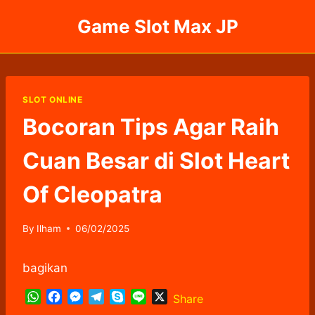
Skip
Game Slot Max JP
to
content
SLOT ONLINE
Bocoran Tips Agar Raih
Cuan Besar di Slot Heart
Of Cleopatra
By
Ilham
06/02/2025
bagikan
W
F
M
T
S
L
X
Share
h
a
e
e
k
i