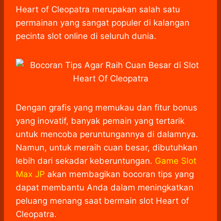
a
c
s
l
y
n
Heart of Cleopatra merupakan salah satu
t
e
s
e
p
e
permainan yang sangat populer di kalangan
s
b
e
g
e
pecinta slot online di seluruh dunia.
A
o
n
r
p
o
g
a
p
k
e
m
r
Dengan grafis yang memukau dan fitur bonus
yang inovatif, banyak pemain yang tertarik
untuk mencoba peruntungannya di dalamnya.
Namun, untuk meraih cuan besar, dibutuhkan
lebih dari sekadar keberuntungan.
Game Slot
Max JP
akan membagikan bocoran tips yang
dapat membantu Anda dalam meningkatkan
peluang menang saat bermain slot Heart of
Cleopatra.