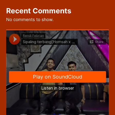
Recent Comments
No comments to show.