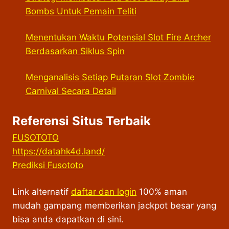
Bombs Untuk Pemain Teliti
Menentukan Waktu Potensial Slot Fire Archer
Berdasarkan Siklus Spin
Menganalisis Setiap Putaran Slot Zombie
Carnival Secara Detail
Referensi Situs Terbaik
FUSOTOTO
https://datahk4d.land/
Prediksi Fusototo
Link alternatif
daftar dan login
100% aman
mudah gampang memberikan jackpot besar yang
bisa anda dapatkan di sini.