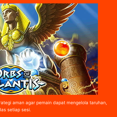
tegi aman agar pemain dapat mengelola taruhan,
as setiap sesi.