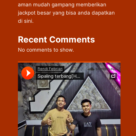
aman mudah gampang memberikan
jackpot besar yang bisa anda dapatkan
di sini.
Recent Comments
No comments to show.