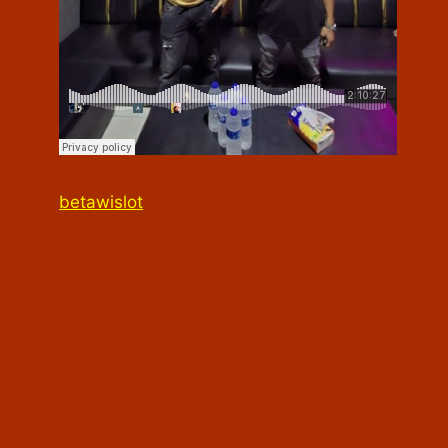
betawislot