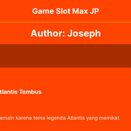
Game Slot Max JP
Author: Joseph
Atlantis Tembus
k pemain karena tema legenda Atlantis yang memikat