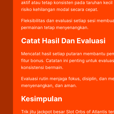
aktif atau tetap konsisten pada taruhan keci
risiko kehilangan modal secara cepat.
Fleksibilitas dan evaluasi setiap sesi membu
permainan tetap menyenangkan.
Catat Hasil Dan Evaluasi
Mencatat hasil setiap putaran membantu 
fitur bonus. Catatan ini penting untuk evalu
konsistensi bermain.
Evaluasi rutin menjaga fokus, disiplin, dan
menyenangkan, dan aman.
Kesimpulan
Trik jitu jackpot besar Slot Orbs of Atlanti