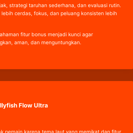
ak, strategi taruhan sederhana, dan evaluasi rutin.
lebih cerdas, fokus, dan peluang konsisten lebih
mahaman fitur bonus menjadi kunci agar
ngkan, aman, dan menguntungkan.
yfish Flow Ultra
nyak pemain karena tema laut yang memikat dan fitur