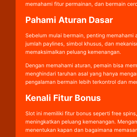
memahami fitur permainan, dan bermain cerd
Pahami Aturan Dasar
Sebelum mulai bermain, penting memahami atu
jumlah paylines, simbol khusus, dan meka
memaksimalkan peluang kemenangan.
Dengan memahami aturan, pemain bisa membu
menghindari taruhan asal yang hanya menga
pengalaman bermain lebih terkontrol dan m
Kenali Fitur Bonus
Slot ini memiliki fitur bonus seperti free spins
meningkatkan peluang kemenangan. Mengamat
menentukan kapan dan bagaimana memasan